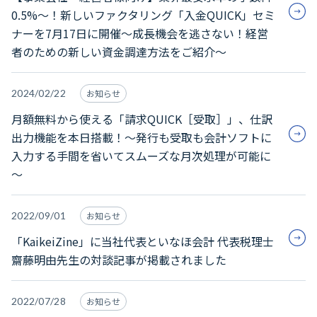
0.5%～！新しいファクタリング「入金QUICK」セミ
ナーを7月17日に開催～成長機会を逃さない！経営
者のための新しい資金調達方法をご紹介～
2024/02/22
お知らせ
月額無料から使える「請求QUICK［受取］」、仕訳
出力機能を本日搭載！～発行も受取も会計ソフトに
入力する手間を省いてスムーズな月次処理が可能に
～
2022/09/01
お知らせ
「KaikeiZine」に当社代表といなほ会計 代表税理士
齋藤明由先生の対談記事が掲載されました
2022/07/28
お知らせ