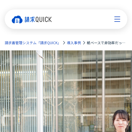
請求書管理システム「請求QUICK」
導入事例
紙ベースで非効率だった業務フローを『請求QUICK』で一気にデジタル化！受け取った請求書の電子保存を含め、機能を使いこなすほどに業務効率化と法対応の効果を実感