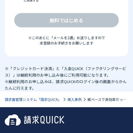
に同意する
無料ではじめる
※このあとに「メールを2通」お送りしますので
本登録のお手続きをお願いします
※「クレジットカード決済」と「入金QUICK（ファクタリングサービ
ス）」は継続利用のお申し込み後にご利用可能になります。
※継続利用のお申し込みは、請求QUICKのログイン後の画面からかん
たんに行えます。
請求書管理システム「請求QUICK」
導入事例
紙ベースで非効率だった業務フローを『請求QUICK』で一気にデジタル化！受け取った請求書の電子保存を含め、機能を使いこなすほどに業務効率化と法対応の効果を実感