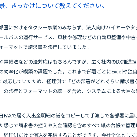
背景、きっかけについて教えてください。
都圏におけるタクシー事業のみならず、法人向けハイヤーやタ
ールバスの運行サービス、車検や修理などの自動車整備や中古
ォーマットで請求書を発行していました。
や電帳法などの法対応はもちろんですが、広く社内のDX推進
の効率化が喫緊の課題でした。これまで部署ごとにExcelや独
て対応していたため、経理側で「どの部署がどれぐらい請求書
」の発行とフォーマットの統一を含め、システムによる大幅な
日FAXで届く入出金明細の紙をコピーして手渡しで各部署に届
た感じで請求書の控えや入金確認を含めすべて紙の台帳で管理
、経理側だけで消込を完結することができず、会社全体として