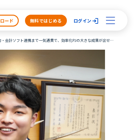
ンロード
無料ではじめる
ログイン
コスパの高い『請求QUICK』はDX推進にとって重要なサービス！請求書作成から入金消込・仕訳出力・会計ソフト連携まで一気通貫で、効率化PJの大きな成果が出せました